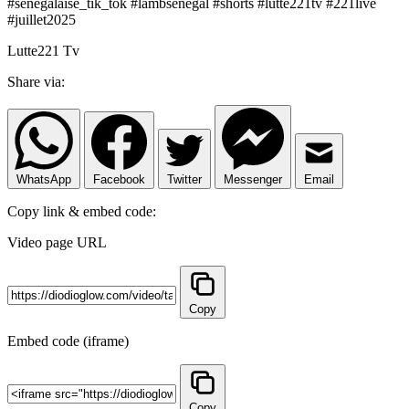
#senegalaise_tik_tok #lambsenegal #shorts #lutte221tv #221live
#juillet2025
Lutte221 Tv
Share via:
WhatsApp
Facebook
Twitter
Messenger
Email
Copy link & embed code:
Video page URL
Copy
Embed code (iframe)
Copy