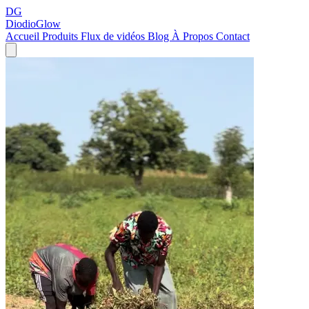
DG
DiodioGlow
Accueil
Produits
Flux de vidéos
Blog
À Propos
Contact