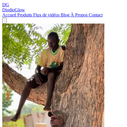
DG
DiodioGlow
Accueil
Produits
Flux de vidéos
Blog
À Propos
Contact