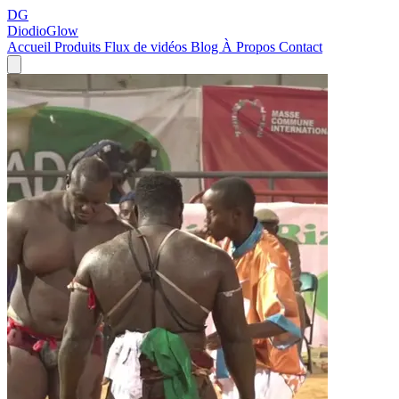
DG
DiodioGlow
Accueil
Produits
Flux de vidéos
Blog
À Propos
Contact