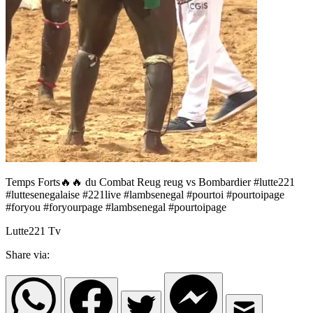
Temps Forts🔥🔥 du Combat Reug reug vs Bombardier #lutte221
#luttesenegalaise #221live #lambsenegal #pourtoi #pourtoipage
#foryou #foryourpage #lambsenegal #pourtoipage
Lutte221 Tv
Share via: