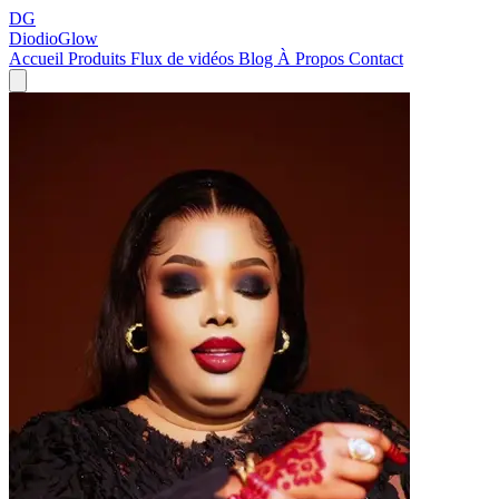
DG
DiodioGlow
Accueil
Produits
Flux de vidéos
Blog
À Propos
Contact