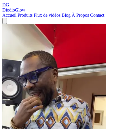
DG
DiodioGlow
Accueil
Produits
Flux de vidéos
Blog
À Propos
Contact