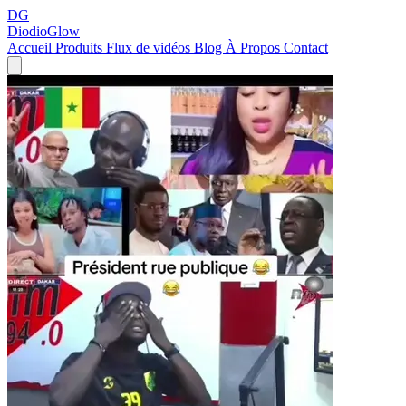
DG
DiodioGlow
Accueil
Produits
Flux de vidéos
Blog
À Propos
Contact