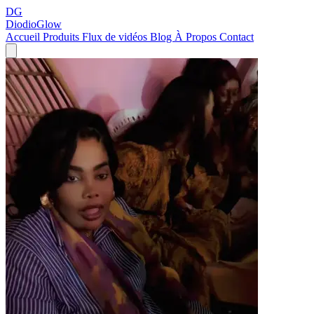
DG
DiodioGlow
Accueil
Produits
Flux de vidéos
Blog
À Propos
Contact