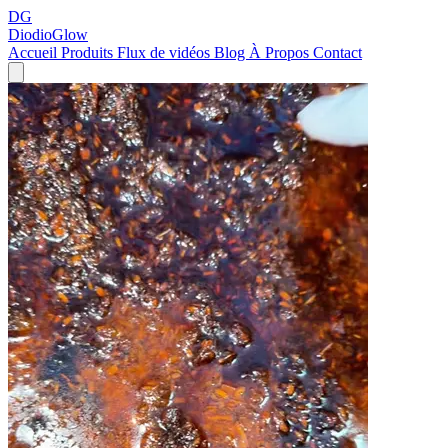
DG
DiodioGlow
Accueil
Produits
Flux de vidéos
Blog
À Propos
Contact