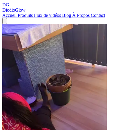
DG
DiodioGlow
Accueil
Produits
Flux de vidéos
Blog
À Propos
Contact