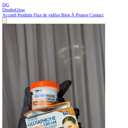
DG
DiodioGlow
Accueil
Produits
Flux de vidéos
Blog
À Propos
Contact