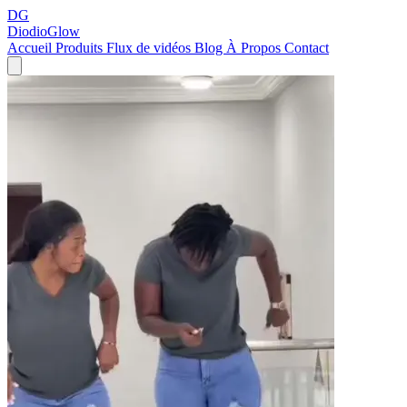
DG
DiodioGlow
Accueil
Produits
Flux de vidéos
Blog
À Propos
Contact