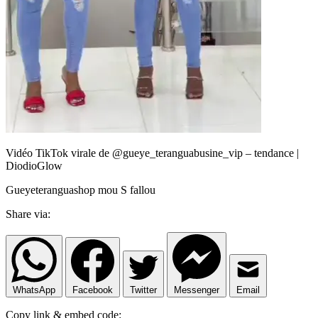
Vidéo TikTok virale de @gueye_teranguabusine_vip – tendance |
DiodioGlow
Gueyeteranguashop mou S fallou
Share via:
WhatsApp
Facebook
Twitter
Messenger
Email
Copy link & embed code: