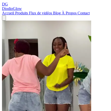
DG
DiodioGlow
Accueil
Produits
Flux de vidéos
Blog
À Propos
Contact