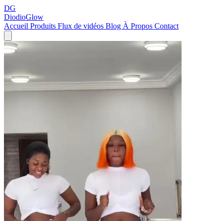
DG
DiodioGlow
Accueil
Produits
Flux de vidéos
Blog
À Propos
Contact