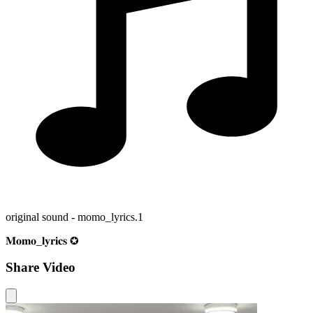
original sound - momo_lyrics.1
𝐌𝐨𝐦𝐨_𝐥𝐲𝐫𝐢𝐜𝐬 ✪
Share Video