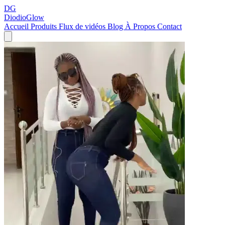
DG
DiodioGlow
Accueil
Produits
Flux de vidéos
Blog
À Propos
Contact