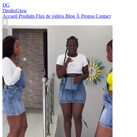
DG
DiodioGlow
Accueil
Produits
Flux de vidéos
Blog
À Propos
Contact