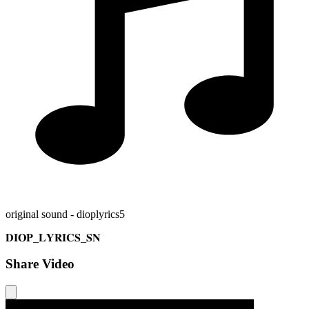
original sound - dioplyrics5
𝐃𝐈𝐎𝐏_𝐋𝐘𝐑𝐈𝐂𝐒_𝐒𝐍
Share Video