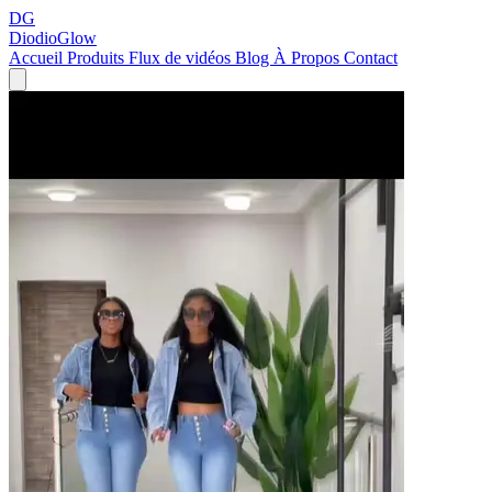
DG
DiodioGlow
Accueil
Produits
Flux de vidéos
Blog
À Propos
Contact