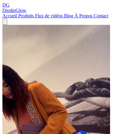
DG
DiodioGlow
Accueil
Produits
Flux de vidéos
Blog
À Propos
Contact