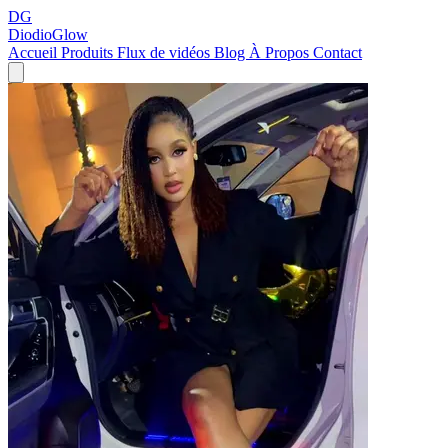
DG
DiodioGlow
Accueil
Produits
Flux de vidéos
Blog
À Propos
Contact