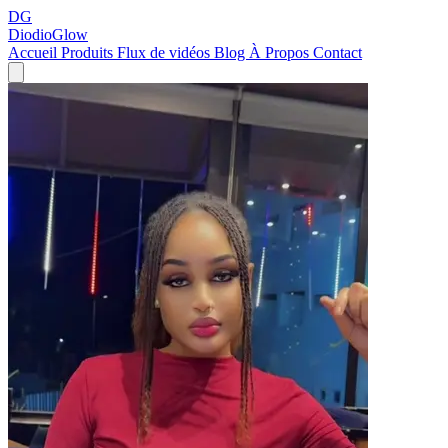
DG
DiodioGlow
Accueil
Produits
Flux de vidéos
Blog
À Propos
Contact