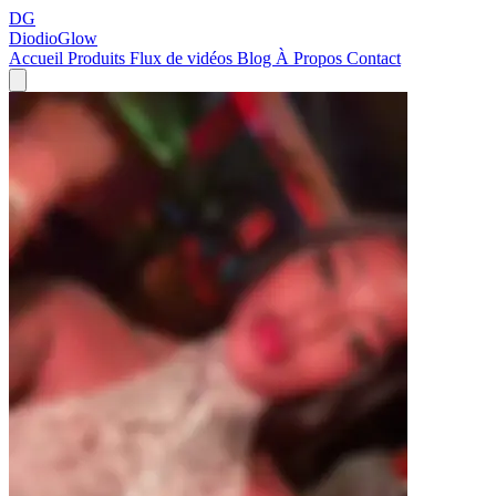
DG
DiodioGlow
Accueil
Produits
Flux de vidéos
Blog
À Propos
Contact