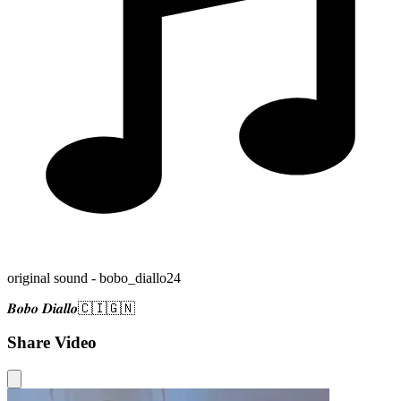
original sound - bobo_diallo24
𝑩𝒐𝒃𝒐 𝑫𝒊𝒂𝒍𝒍𝒐🇨🇮🇬🇳
Share Video