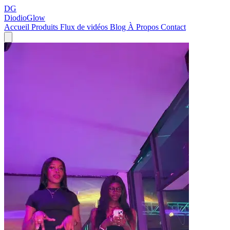
DG
DiodioGlow
Accueil
Produits
Flux de vidéos
Blog
À Propos
Contact