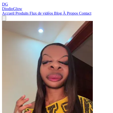
DG
DiodioGlow
Accueil
Produits
Flux de vidéos
Blog
À Propos
Contact