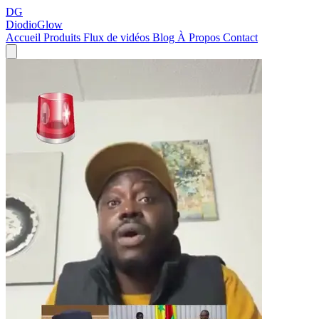
DG
DiodioGlow
Accueil
Produits
Flux de vidéos
Blog
À Propos
Contact