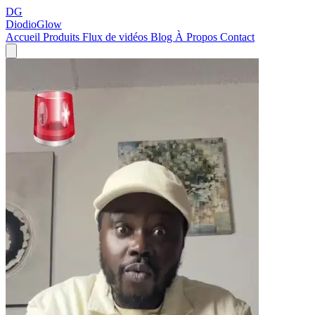
DG
DiodioGlow
Accueil
Produits
Flux de vidéos
Blog
À Propos
Contact