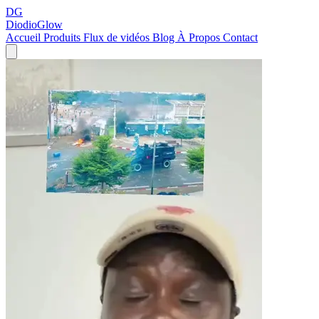
DG
DiodioGlow
Accueil
Produits
Flux de vidéos
Blog
À Propos
Contact