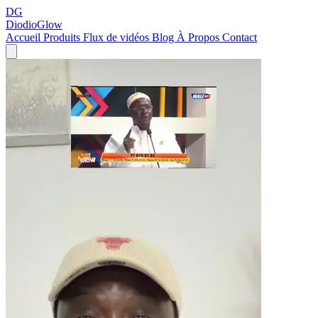
DG
DiodioGlow
Accueil
Produits
Flux de vidéos
Blog
À Propos
Contact