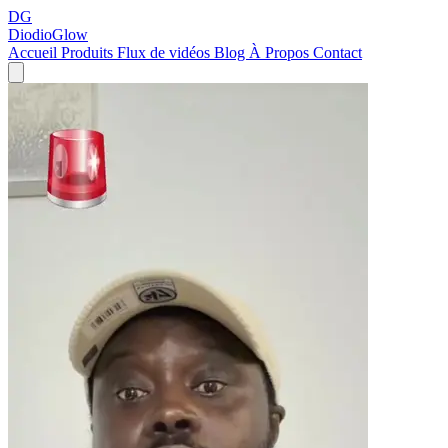
DG
DiodioGlow
Accueil
Produits
Flux de vidéos
Blog
À Propos
Contact