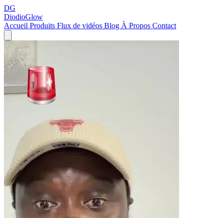
DG
DiodioGlow
Accueil
Produits
Flux de vidéos
Blog
À Propos
Contact