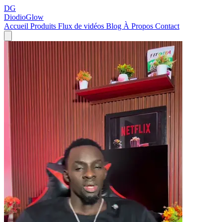
DG
DiodioGlow
Accueil
Produits
Flux de vidéos
Blog
À Propos
Contact