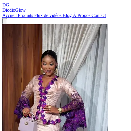
DG
DiodioGlow
Accueil
Produits
Flux de vidéos
Blog
À Propos
Contact