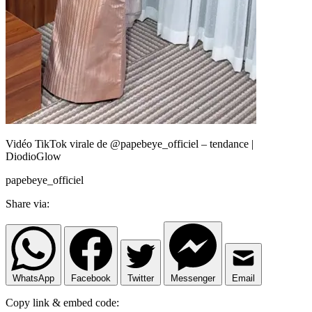
Vidéo TikTok virale de @papebeye_officiel – tendance |
DiodioGlow
papebeye_officiel
Share via:
WhatsApp
Facebook
Twitter
Messenger
Email
Copy link & embed code: