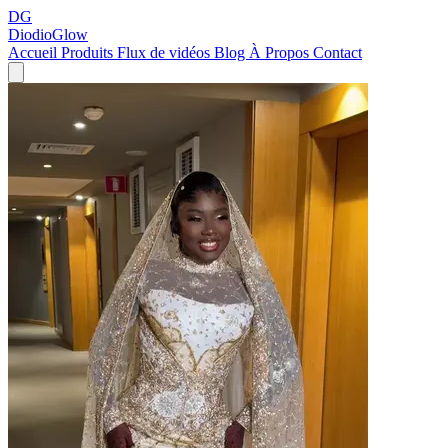
DG
DiodioGlow
Accueil
Produits
Flux de vidéos
Blog
À Propos
Contact