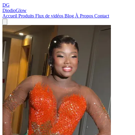
DG
DiodioGlow
Accueil
Produits
Flux de vidéos
Blog
À Propos
Contact