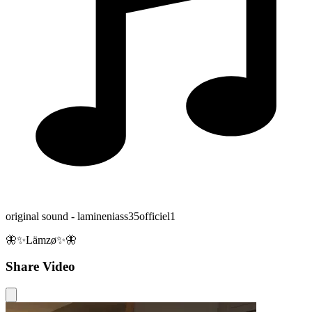
original sound - lamineniass35officiel1
🦋✨Lämzø✨🦋
Share Video