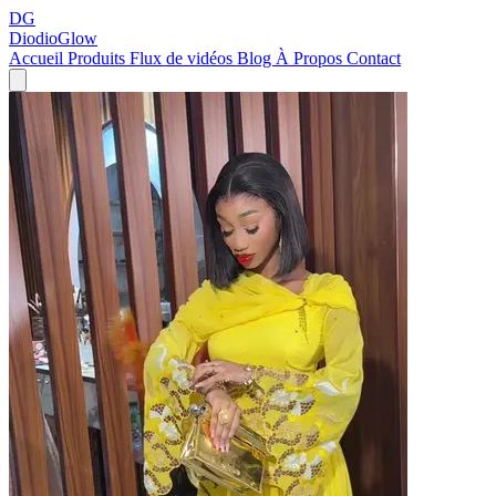
DG
DiodioGlow
Accueil
Produits
Flux de vidéos
Blog
À Propos
Contact