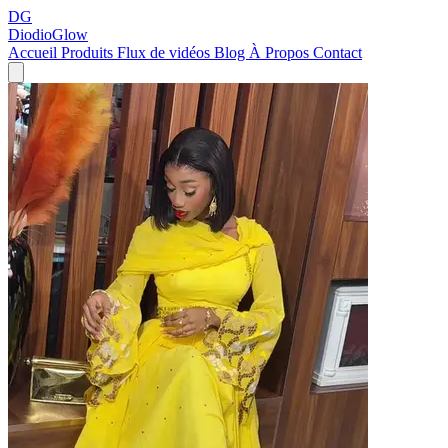
DG
DiodioGlow
Accueil
Produits
Flux de vidéos
Blog
À Propos
Contact