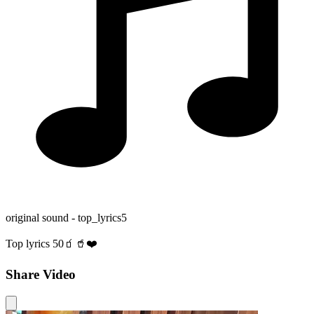
original sound - top_lyrics5
Top lyrics 50🧃🥤❤️
Share Video