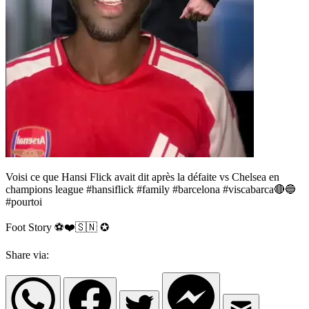
Voisi ce que Hansi Flick avait dit après la défaite vs Chelsea en
champions league #hansiflick #family #barcelona #viscabarca🔴🔵
#pourtoi
Foot Story ⚽️❤️🇸🇳 ✪
Share via: