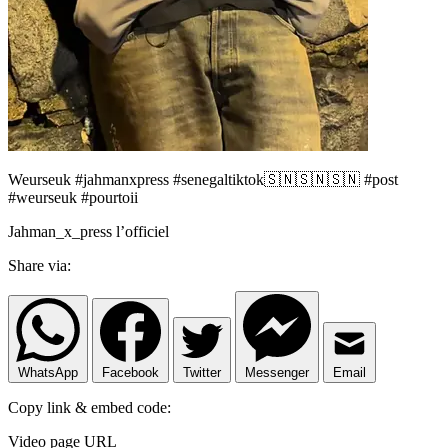
Weurseuk #jahmanxpress #senegaltiktok🇸🇳🇸🇳🇸🇳 #post
#weurseuk #pourtoii
Jahman_x_press l’officiel
Share via:
WhatsApp
Facebook
Twitter
Messenger
Email
Copy link & embed code:
Video page URL