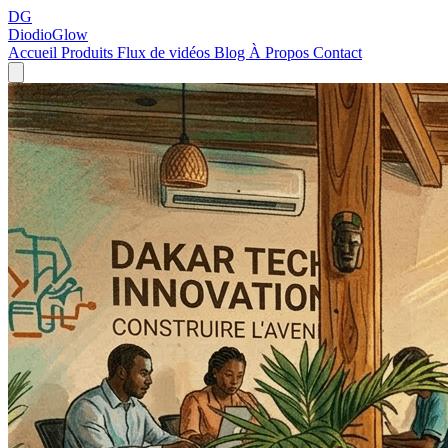
DG
DiodioGlow
Accueil
Produits
Flux de vidéos
Blog
À Propos
Contact