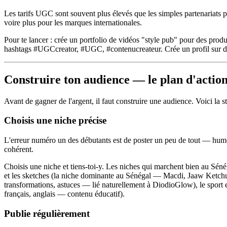
Les tarifs UGC sont souvent plus élevés que les simples partenariats 
voire plus pour les marques internationales.
Pour te lancer : crée un portfolio de vidéos "style pub" pour des pro
hashtags #UGCcreator, #UGC, #contenucreateur. Crée un profil sur d
Construire ton audience — le plan d'actio
Avant de gagner de l'argent, il faut construire une audience. Voici la 
Choisis une niche précise
L'erreur numéro un des débutants est de poster un peu de tout — humou
cohérent.
Choisis une niche et tiens-toi-y. Les niches qui marchent bien au Sénég
et les sketches (la niche dominante au Sénégal — Macdi, Jaaw Ketchup, 
transformations, astuces — lié naturellement à DiodioGlow), le sport et l
français, anglais — contenu éducatif).
Publie régulièrement