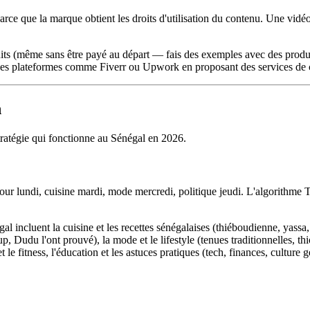
parce que la marque obtient les droits d'utilisation du contenu. Une vi
duits (même sans être payé au départ — fais des exemples avec des produi
es plateformes comme Fiverr ou Upwork en proposant des services de c
n
stratégie qui fonctionne au Sénégal en 2026.
r lundi, cuisine mardi, mode mercredi, politique jeudi. L'algorithme Ti
al incluent la cuisine et les recettes sénégalaises (thiéboudienne, yassa
Dudu l'ont prouvé), la mode et le lifestyle (tenues traditionnelles, thi
e fitness, l'éducation et les astuces pratiques (tech, finances, culture gé