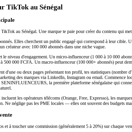
sur TikTok au Sénégal
cipale
urs TikTok au Sénégal. Une marque te paie pour créer du contenu qui met
bonnés. Elles cherchent un public engagé qui correspond à leur cible. U
qu'un créateur avec 100 000 abonnés dans une niche vague.
ce et le niveau d'engagement. Un micro-influenceur (1 000 à 10 000 abo
0 à 500 000 FCFA. Un macro-influenceur (100 000+ abonnés) peut deman
t d'une ou deux pages présentant ton profil, tes statistiques (nombre
s marketing des marques via LinkedIn, Instagram ou email. Commence loc
 sur SENINFLUENCEURS, la première plateforme sénégalaise qui connect
aturel.
incluent les opérateurs télécoms (Orange, Free, Expresso), les marques
on. Ne néglige pas les PME locales — elles ont souvent des budgets mark
vente
déos et à toucher une commission (généralement 5 à 20%) sur chaque ven