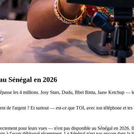
u Sénégal en 2026
sse les 4 millions. Josy Stars, Dudu, Bbei Binta, Jaaw Ketchup — les c
ent de l'argent ? Et surtout — est-ce que TOI, avec ton téléphone et tes
ectement pour leurs vues — n'est pas disponible au Sénégal en 2026. Il
in à l'avoir débloqué récemment. Le Sénégal n'est pas encore dans la li