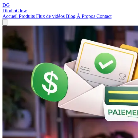
DG
DiodioGlow
Accueil
Produits
Flux de vidéos
Blog
À Propos
Contact