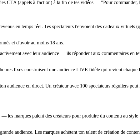
se des CTA (appels à l'action) à la fin de tes vidéos — "Pour commande
revenus en temps réel. Tes spectateurs t'envoient des cadeaux virtuels (
nnés et d'avoir au moins 18 ans.
t activement avec leur audience — ils répondent aux commentaires en t
à heures fixes construisent une audience LIVE fidèle qui revient chaque
ton audience en direct. Un créateur avec 100 spectateurs réguliers peu
es marques paient des créateurs pour produire du contenu au style "aut
e grande audience. Les marques achètent ton talent de création de conten