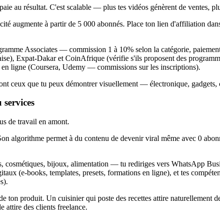
e paie au résultat. C'est scalable — plus tes vidéos génèrent de ventes, pl
acité augmente à partir de 5 000 abonnés. Place ton lien d'affiliation da
rogramme Associates — commission 1 à 10% selon la catégorie, paieme
aise), Expat-Dakar et CoinAfrique (vérifie s'ils proposent des programm
on en ligne (Coursera, Udemy — commissions sur les inscriptions).
 sont ceux que tu peux démontrer visuellement — électronique, gadgets, 
 services
us de travail en amont.
. Son algorithme permet à du contenu de devenir viral même avec 0 abonn
, cosmétiques, bijoux, alimentation — tu rediriges vers WhatsApp Busi
taux (e-books, templates, presets, formations en ligne), et tes compéte
s).
e ton produit. Un cuisinier qui poste des recettes attire naturellement de
 attire des clients freelance.