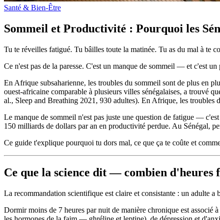
Santé & Bien-Être
Sommeil et Productivité : Pourquoi les S
Tu te réveilles fatigué. Tu bâilles toute la matinée. Tu as du mal à te 
Ce n'est pas de la paresse. C'est un manque de sommeil — et c'est un 
En Afrique subsaharienne, les troubles du sommeil sont de plus en plu
ouest-africaine comparable à plusieurs villes sénégalaises, a trouvé
al., Sleep and Breathing 2021, 930 adultes). En Afrique, les troubles
Le manque de sommeil n'est pas juste une question de fatigue — c'est un
150 milliards de dollars par an en productivité perdue. Au Sénégal, pe
Ce guide t'explique pourquoi tu dors mal, ce que ça te coûte et commen
Ce que la science dit — combien d'heures f
La recommandation scientifique est claire et consistante : un adulte a
Dormir moins de 7 heures par nuit de manière chronique est associé à 
les hormones de la faim — ghréline et leptine), de dépression et d'anxi