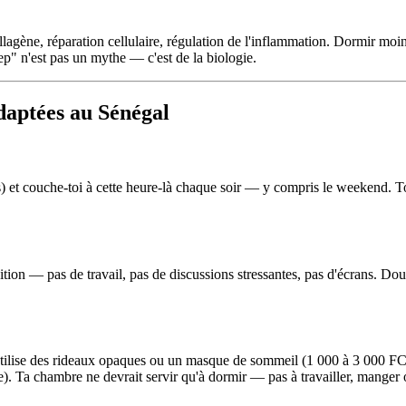
gène, réparation cellulaire, régulation de l'inflammation. Dormir moins 
eep" n'est pas un mythe — c'est de la biologie.
daptées au Sénégal
es) et couche-toi à cette heure-là chaque soir — y compris le weekend. 
ion — pas de travail, pas de discussions stressantes, pas d'écrans. Douc
. Utilise des rideaux opaques ou un masque de sommeil (1 000 à 3 000 FCF
e). Ta chambre ne devrait servir qu'à dormir — pas à travailler, manger o