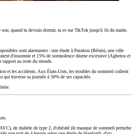
le soir, quand tu devrais dormir, tu es sur TikTok jusqu'à 1h du matin.
sponibles sont alarmantes : une étude à Parakou (Bénin), une ville
fraient d'insomnie et 15% de somnolence diurne excessive (Agbetou et
r rapport au reste du monde.
sion et les accidents. Aux États-Unis, les troubles du sommeil coûtent
u qui traverse sa journée à 50% de ses capacités.
laise.
mum.
, AVC), de diabète de type 2, d'obésité (le manque de sommeil perturbe
après une nuit de 4 heures selon une étude de Stanford), d'un