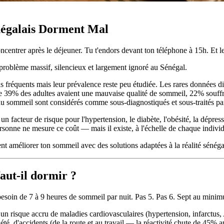
énégalais Dorment Mal
concentrer après le déjeuner. Tu t'endors devant ton téléphone à 15h. Et 
problème massif, silencieux et largement ignoré au Sénégal.
s fréquents mais leur prévalence reste peu étudiée. Les rares données di
 que 39% des adultes avaient une mauvaise qualité de sommeil, 22% souf
 du sommeil sont considérés comme sous-diagnostiqués et sous-traités pa
 facteur de risque pour l'hypertension, le diabète, l'obésité, la dépres
rsonne ne mesure ce coût — mais il existe, à l'échelle de chaque individ
t améliorer ton sommeil avec des solutions adaptées à la réalité sénéga
aut-il dormir ?
 besoin de 7 à 9 heures de sommeil par nuit. Pas 5. Pas 6. Sept au mini
un risque accru de maladies cardiovasculaires (hypertension, infarctus
été, d'accidents (de la route et au travail — la réactivité chute de 45% 