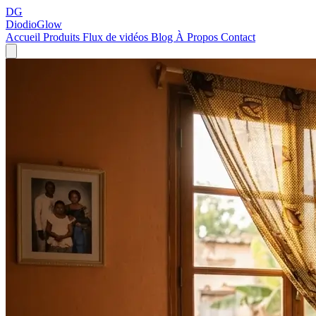
DG
DiodioGlow
Accueil
Produits
Flux de vidéos
Blog
À Propos
Contact