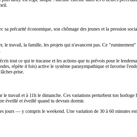
eil.
avec sa précarité économique, son chômage des jeunes et la pression socia
er, le travail, la famille, les projets qui n'avancent pas. Ce "ruminem
.
cris tout ce qui te tracasse et les actions que tu prévois pour le lendem
ondes, répète 4 fois) active le système parasympathique et favorise l'en
lâcher-prise.
 le travail et à 11h le dimanche. Ces variations perturbent ton horloge
re éveillé et éveillé quand tu devrais dormir.
s les jours — y compris le weekend. Une variation de 30 à 60 minutes est