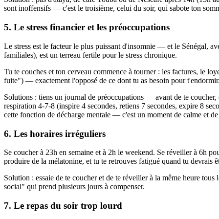
sont inoffensifs — c'est le troisième, celui du soir, qui sabote ton somm
5. Le stress financier et les préoccupations
Le stress est le facteur le plus puissant d'insomnie — et le Sénégal, 
familiales), est un terreau fertile pour le stress chronique.
Tu te couches et ton cerveau commence à tourner : les factures, le loy
fuite") — exactement l'opposé de ce dont tu as besoin pour t'endormir
Solutions : tiens un journal de préoccupations — avant de te coucher, é
respiration 4-7-8 (inspire 4 secondes, retiens 7 secondes, expire 8 sec
cette fonction de décharge mentale — c'est un moment de calme et de 
6. Les horaires irréguliers
Se coucher à 23h en semaine et à 2h le weekend. Se réveiller à 6h pour
produire de la mélatonine, et tu te retrouves fatigué quand tu devrais êt
Solution : essaie de te coucher et de te réveiller à la même heure tou
social" qui prend plusieurs jours à compenser.
7. Le repas du soir trop lourd