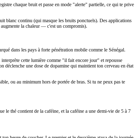
stre chaque bruit et passe en mode "alerte" partielle, ce qui te prive
it blanc continu (qui masque les bruits ponctuels). Des applications
a augmente la chaleur — c'est un compromis).
rqué dans les pays à forte pénétration mobile comme le Sénégal.
interprète cette lumière comme "il fait encore jour" et repousse
ion déclenche une dose de dopamine qui maintient ton cerveau en état
ssible, ou au minimum hors de portée de bras. Si tu ne peux pas te
ue le thé contient de la caféine, et la caféine a une demi-vie de 5 à 7
t ton heure de coucher. Le premier et le deuxième ataya de la journée