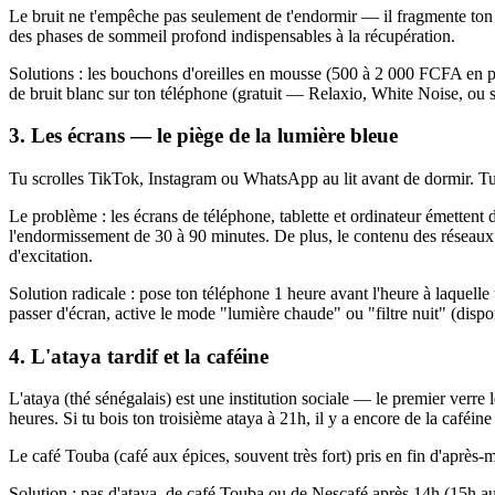
Le bruit ne t'empêche pas seulement de t'endormir — il fragmente ton 
des phases de sommeil profond indispensables à la récupération.
Solutions : les bouchons d'oreilles en mousse (500 à 2 000 FCFA en ph
de bruit blanc sur ton téléphone (gratuit — Relaxio, White Noise, ou
3. Les écrans — le piège de la lumière bleue
Tu scrolles TikTok, Instagram ou WhatsApp au lit avant de dormir. T
Le problème : les écrans de téléphone, tablette et ordinateur émettent
l'endormissement de 30 à 90 minutes. De plus, le contenu des réseaux
d'excitation.
Solution radicale : pose ton téléphone 1 heure avant l'heure à laquelle
passer d'écran, active le mode "lumière chaude" ou "filtre nuit" (dispo
4. L'ataya tardif et la caféine
L'ataya (thé sénégalais) est une institution sociale — le premier verre l
heures. Si tu bois ton troisième ataya à 21h, il y a encore de la caféi
Le café Touba (café aux épices, souvent très fort) pris en fin d'après-
Solution : pas d'ataya, de café Touba ou de Nescafé après 14h (15h au