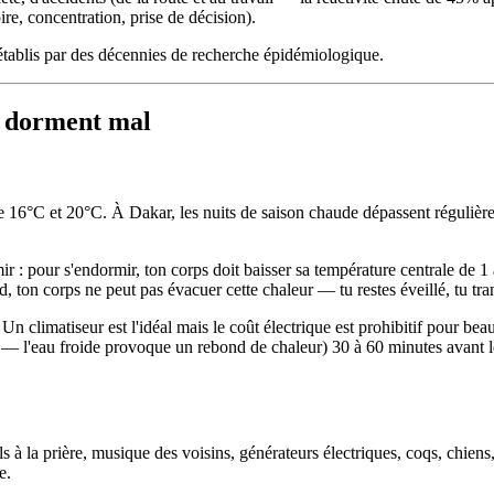
re, concentration, prise de décision).
établis par des décennies de recherche épidémiologique.
is dorment mal
re 16°C et 20°C. À Dakar, les nuits de saison chaude dépassent régulièr
: pour s'endormir, ton corps doit baisser sa température centrale de 1
ton corps ne peut pas évacuer cette chaleur — tu restes éveillé, tu trans
Un climatiseur est l'idéal mais le coût électrique est prohibitif pour 
— l'eau froide provoque un rebond de chaleur) 30 à 60 minutes avant le c
à la prière, musique des voisins, générateurs électriques, coqs, chiens, 
e.