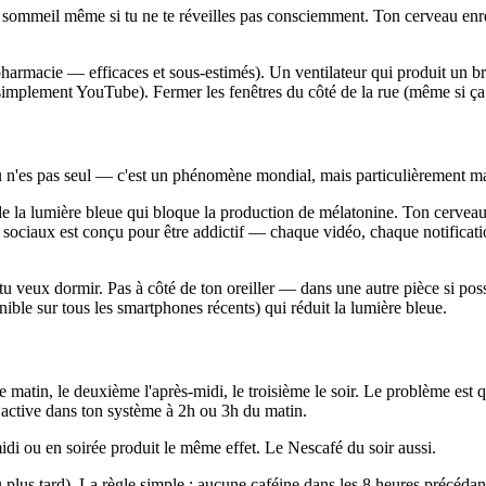
sommeil même si tu ne te réveilles pas consciemment. Ton cerveau enregi
armacie — efficaces et sous-estimés). Un ventilateur qui produit un bru
 simplement YouTube). Fermer les fenêtres du côté de la rue (même si ç
u n'es pas seul — c'est un phénomène mondial, mais particulièrement ma
 de la lumière bleue qui bloque la production de mélatonine. Ton cerveau 
 sociaux est conçu pour être addictif — chaque vidéo, chaque notificat
 tu veux dormir. Pas à côté de ton oreiller — dans une autre pièce si po
nible sur tous les smartphones récents) qui réduit la lumière bleue.
e matin, le deuxième l'après-midi, le troisième le soir. Le problème est q
ne active dans ton système à 2h ou 3h du matin.
midi ou en soirée produit le même effet. Le Nescafé du soir aussi.
 plus tard). La règle simple : aucune caféine dans les 8 heures précédan