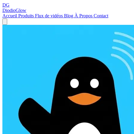
DG
DiodioGlow
Accueil
Produits
Flux de vidéos
Blog
À Propos
Contact