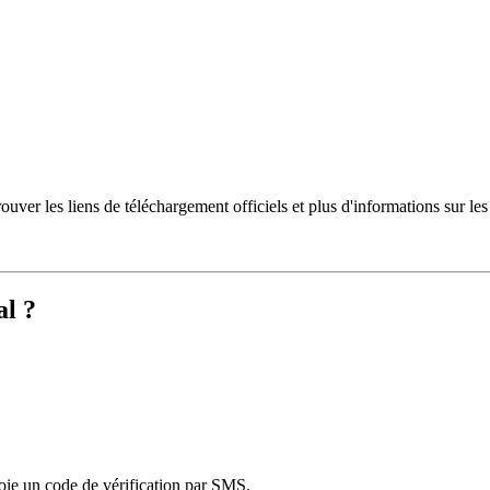
ouver les liens de téléchargement officiels et plus d'informations sur le
l ?
oie un code de vérification par SMS.