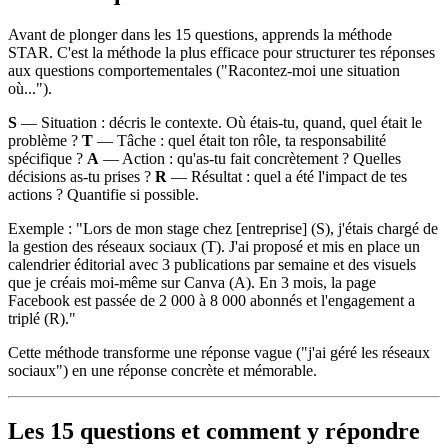
Avant de plonger dans les 15 questions, apprends la méthode
STAR. C'est la méthode la plus efficace pour structurer tes réponses
aux questions comportementales ("Racontez-moi une situation
où...").
S
— Situation : décris le contexte. Où étais-tu, quand, quel était le
problème ?
T
— Tâche : quel était ton rôle, ta responsabilité
spécifique ?
A
— Action : qu'as-tu fait concrètement ? Quelles
décisions as-tu prises ?
R
— Résultat : quel a été l'impact de tes
actions ? Quantifie si possible.
Exemple : "Lors de mon stage chez [entreprise] (S), j'étais chargé de
la gestion des réseaux sociaux (T). J'ai proposé et mis en place un
calendrier éditorial avec 3 publications par semaine et des visuels
que je créais moi-même sur Canva (A). En 3 mois, la page
Facebook est passée de 2 000 à 8 000 abonnés et l'engagement a
triplé (R)."
Cette méthode transforme une réponse vague ("j'ai géré les réseaux
sociaux") en une réponse concrète et mémorable.
Les 15 questions et comment y répondre