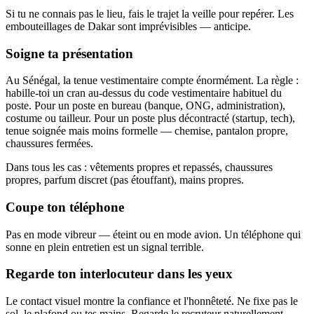
Si tu ne connais pas le lieu, fais le trajet la veille pour repérer. Les
embouteillages de Dakar sont imprévisibles — anticipe.
Soigne ta présentation
Au Sénégal, la tenue vestimentaire compte énormément. La règle :
habille-toi un cran au-dessus du code vestimentaire habituel du
poste. Pour un poste en bureau (banque, ONG, administration),
costume ou tailleur. Pour un poste plus décontracté (startup, tech),
tenue soignée mais moins formelle — chemise, pantalon propre,
chaussures fermées.
Dans tous les cas : vêtements propres et repassés, chaussures
propres, parfum discret (pas étouffant), mains propres.
Coupe ton téléphone
Pas en mode vibreur — éteint ou en mode avion. Un téléphone qui
sonne en plein entretien est un signal terrible.
Regarde ton interlocuteur dans les yeux
Le contact visuel montre la confiance et l'honnêteté. Ne fixe pas le
sol, le plafond ou tes mains. Regarde le recruteur naturellement —