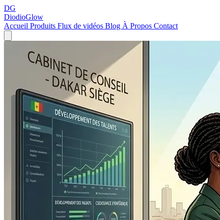
DG
DiodioGlow
Accueil
Produits
Flux de vidéos
Blog
À Propos
Contact